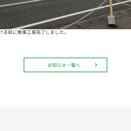
受ける前に無事工事完了しました。
お知らせ一覧へ
navigate_next